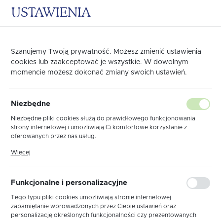
USTAWIENIA
0
KOSZYK
Szanujemy Twoją prywatność. Możesz zmienić ustawienia
cookies lub zaakceptować je wszystkie. W dowolnym
momencie możesz dokonać zmiany swoich ustawień.
Obrus Dmuchawce Sweet
Niezbędne
Niezbędne pliki cookies służą do prawidłowego funkcjonowania
strony internetowej i umożliwiają Ci komfortowe korzystanie z
oferowanych przez nas usług.
Pliki cookies odpowiadają na podejmowane przez Ciebie działania w
Więcej
celu m.in. dostosowania Twoich ustawień preferencji prywatności,
logowania czy wypełniania formularzy. Dzięki plikom cookies strona,
z której korzystasz, może działać bez zakłóceń.
Funkcjonalne i personalizacyjne
Tego typu pliki cookies umożliwiają stronie internetowej
zapamiętanie wprowadzonych przez Ciebie ustawień oraz
personalizację określonych funkcjonalności czy prezentowanych