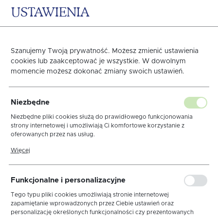
USTAWIENIA
0
KOSZYK
Szanujemy Twoją prywatność. Możesz zmienić ustawienia
cookies lub zaakceptować je wszystkie. W dowolnym
momencie możesz dokonać zmiany swoich ustawień.
Obrus Len Brąz Elegance
Niezbędne
Wypustka Krem
Niezbędne pliki cookies służą do prawidłowego funkcjonowania
strony internetowej i umożliwiają Ci komfortowe korzystanie z
oferowanych przez nas usług.
Pliki cookies odpowiadają na podejmowane przez Ciebie działania w
Więcej
celu m.in. dostosowania Twoich ustawień preferencji prywatności,
logowania czy wypełniania formularzy. Dzięki plikom cookies strona,
z której korzystasz, może działać bez zakłóceń.
Funkcjonalne i personalizacyjne
Tego typu pliki cookies umożliwiają stronie internetowej
zapamiętanie wprowadzonych przez Ciebie ustawień oraz
personalizację określonych funkcjonalności czy prezentowanych