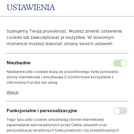
USTAWIENIA
0
KOSZYK
Szanujemy Twoją prywatność. Możesz zmienić ustawienia
cookies lub zaakceptować je wszystkie. W dowolnym
momencie możesz dokonać zmiany swoich ustawień.
Wkład do koszyka Basic
Niezbędne
Biały Lamówka Złota
Niezbędne pliki cookies służą do prawidłowego funkcjonowania
strony internetowej i umożliwiają Ci komfortowe korzystanie z
oferowanych przez nas usług.
Brokatowa
Pliki cookies odpowiadają na podejmowane przez Ciebie działania w
Więcej
celu m.in. dostosowania Twoich ustawień preferencji prywatności,
logowania czy wypełniania formularzy. Dzięki plikom cookies strona,
z której korzystasz, może działać bez zakłóceń.
Funkcjonalne i personalizacyjne
Tego typu pliki cookies umożliwiają stronie internetowej
zapamiętanie wprowadzonych przez Ciebie ustawień oraz
personalizację określonych funkcjonalności czy prezentowanych