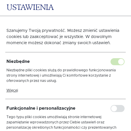
USTAWIENIA
0
KOSZYK
Strona główna
OBRUSY
WIELKANOC
Obrusy Kolekcja Len
Szanujemy Twoją prywatność. Możesz zmienić ustawienia
cookies lub zaakceptować je wszystkie. W dowolnym
Poprzedni
Następny
momencie możesz dokonać zmiany swoich ustawień.
Obrus Linen Kropki
Niezbędne
I Popiel Lamówka
Niezbędne pliki cookies służą do prawidłowego funkcjonowania
strony internetowej i umożliwiają Ci komfortowe korzystanie z
oferowanych przez nas usług.
Pliki cookies odpowiadają na podejmowane przez Ciebie działania w
Więcej
celu m.in. dostosowania Twoich ustawień preferencji prywatności,
logowania czy wypełniania formularzy. Dzięki plikom cookies strona,
z której korzystasz, może działać bez zakłóceń.
Funkcjonalne i personalizacyjne
Tego typu pliki cookies umożliwiają stronie internetowej
zapamiętanie wprowadzonych przez Ciebie ustawień oraz
personalizację określonych funkcjonalności czy prezentowanych