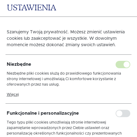
USTAWIENIA
0
KOSZYK
Strona główna
OBRUSY
WIELKANOC
Obrusy Kolekcja Len
Szanujemy Twoją prywatność. Możesz zmienić ustawienia
cookies lub zaakceptować je wszystkie. W dowolnym
Poprzedni
Następny
momencie możesz dokonać zmiany swoich ustawień.
Obrus Linen Floral Biały
Niezbędne
Wypustka
Niezbędne pliki cookies służą do prawidłowego funkcjonowania
strony internetowej i umożliwiają Ci komfortowe korzystanie z
oferowanych przez nas usług.
Pliki cookies odpowiadają na podejmowane przez Ciebie działania w
Więcej
celu m.in. dostosowania Twoich ustawień preferencji prywatności,
logowania czy wypełniania formularzy. Dzięki plikom cookies strona,
z której korzystasz, może działać bez zakłóceń.
Funkcjonalne i personalizacyjne
Tego typu pliki cookies umożliwiają stronie internetowej
zapamiętanie wprowadzonych przez Ciebie ustawień oraz
personalizację określonych funkcjonalności czy prezentowanych