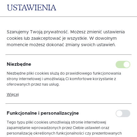
USTAWIENIA
0
KOSZYK
Strona główna
OBRUSY
WIELKANOC
Obrusy Kolekcja Len
Szanujemy Twoją prywatność. Możesz zmienić ustawienia
cookies lub zaakceptować je wszystkie. W dowolnym
Poprzedni
Następny
momencie możesz dokonać zmiany swoich ustawień.
Obrus Len Biały Elegance
Niezbędne
MT 6/1 Wypustka Biała
Niezbędne pliki cookies służą do prawidłowego funkcjonowania
strony internetowej i umożliwiają Ci komfortowe korzystanie z
oferowanych przez nas usług.
Pliki cookies odpowiadają na podejmowane przez Ciebie działania w
Więcej
celu m.in. dostosowania Twoich ustawień preferencji prywatności,
logowania czy wypełniania formularzy. Dzięki plikom cookies strona,
z której korzystasz, może działać bez zakłóceń.
Funkcjonalne i personalizacyjne
Tego typu pliki cookies umożliwiają stronie internetowej
zapamiętanie wprowadzonych przez Ciebie ustawień oraz
personalizację określonych funkcjonalności czy prezentowanych