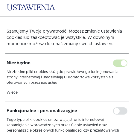
USTAWIENIA
0
KOSZYK
Strona główna
OBRUSY
WIELKANOC
Obrusy Kolekcja Len
Szanujemy Twoją prywatność. Możesz zmienić ustawienia
cookies lub zaakceptować je wszystkie. W dowolnym
momencie możesz dokonać zmiany swoich ustawień.
Nakładka 40x140 Len
Niezbędne
Elegance Krem MT
Niezbędne pliki cookies służą do prawidłowego funkcjonowania
strony internetowej i umożliwiają Ci komfortowe korzystanie z
oferowanych przez nas usług.
Wypustka Brąz
Pliki cookies odpowiadają na podejmowane przez Ciebie działania w
Więcej
celu m.in. dostosowania Twoich ustawień preferencji prywatności,
logowania czy wypełniania formularzy. Dzięki plikom cookies strona,
z której korzystasz, może działać bez zakłóceń.
Funkcjonalne i personalizacyjne
Tego typu pliki cookies umożliwiają stronie internetowej
zapamiętanie wprowadzonych przez Ciebie ustawień oraz
personalizację określonych funkcjonalności czy prezentowanych