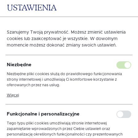
USTAWIENIA
0
KOSZYK
Szanujemy Twoją prywatność. Możesz zmienić ustawienia
Szarości na Boże
cookies lub zaakceptować je wszystkie. W dowolnym
momencie możesz dokonać zmiany swoich ustawień.
Narodzenie
Strona główna
OBRUSY
ODNAJDŹ SWÓJ STYL
Niezbędne
Niezbędne pliki cookies służą do prawidłowego funkcjonowania
strony internetowej i umożliwiają Ci komfortowe korzystanie z
oferowanych przez nas usług.
Pliki cookies odpowiadają na podejmowane przez Ciebie działania w
Więcej
sortuj
celu m.in. dostosowania Twoich ustawień preferencji prywatności,
logowania czy wypełniania formularzy. Dzięki plikom cookies strona,
z której korzystasz, może działać bez zakłóceń.
Funkcjonalne i personalizacyjne
Wiosenna Świeżość
Boho - Etno
Tego typu pliki cookies umożliwiają stronie internetowej
zapamiętanie wprowadzonych przez Ciebie ustawień oraz
Brokatowa Kreacja
Cukierkowa Słodycz
personalizację określonych funkcjonalności czy prezentowanych