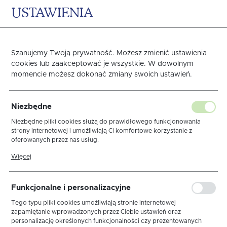
USTAWIENIA
0
KOSZYK
Strona główna
OBRUSY
ODNAJDŹ SWÓJ STYL
Boho - Etn
Szanujemy Twoją prywatność. Możesz zmienić ustawienia
cookies lub zaakceptować je wszystkie. W dowolnym
Poprzedni
Następny
momencie możesz dokonać zmiany swoich ustawień.
Obrus Harmony Mankiet
Niezbędne
5/1
Niezbędne pliki cookies służą do prawidłowego funkcjonowania
strony internetowej i umożliwiają Ci komfortowe korzystanie z
oferowanych przez nas usług.
Pliki cookies odpowiadają na podejmowane przez Ciebie działania w
Więcej
celu m.in. dostosowania Twoich ustawień preferencji prywatności,
logowania czy wypełniania formularzy. Dzięki plikom cookies strona,
z której korzystasz, może działać bez zakłóceń.
Funkcjonalne i personalizacyjne
Tego typu pliki cookies umożliwiają stronie internetowej
zapamiętanie wprowadzonych przez Ciebie ustawień oraz
personalizację określonych funkcjonalności czy prezentowanych