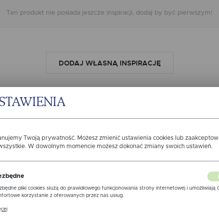
WARI
Ten produkt nie posiada jeszcze inspiracji, dodaj by być pierwszym!
DODAJ WŁASNĄ INSPIRACJĘ
STAWIENIA
Opinie o produkcie
anujemy Twoją prywatność. Możesz zmienić ustawienia cookies lub zaakcepto
 wszystkie. W dowolnym momencie możesz dokonać zmiany swoich ustawień.
Miałeś już kontakt z naszym produktem? Zostaw opinię
a Ciebie staramy się być najlepsi, a Twoje zdanie bardzo nam w tym
ezbędne
DODAJ KOMENTARZ
zbędne pliki cookies służą do prawidłowego funkcjonowania strony internetowej i umożliwiają 
fortowe korzystanie z oferowanych przez nas usług.
ki cookies odpowiadają na podejmowane przez Ciebie działania w celu m.in. dostosowania Twoi
cej
awień preferencji prywatności, logowania czy wypełniania formularzy. Dzięki plikom cookies