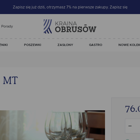
Zapisz się już dziś, otrzymasz 7% na pierwsze zakupy.
Zapisz się
Porady
ŻNIKI
POSZEWKI
ZASŁONY
GASTRO
NOWE KOLEK
m MT
76.