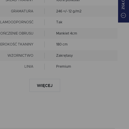
SKŁAD TKANINY
100% poliester
GRAMATURA
246 +/- 12 g/m2
PLAMOODPORNOŚĆ
Tak
OŃCZENIE OBRUSU
Mankiet 4cm
ZEROKOŚĆ TKANINY
180 cm
WZORNICTWO
Zakrętasy
LINIA
Premium
nie czyścić chemicznie
prasować w niskiej
WIĘCEJ
EPIS KONSERWACJI
temperaturze
nie chlorować
prać w 40 st.C
Wymiary produktów
wykonanych z tkanin objęte
RANCJA ROZMIARU
są tolerancją w granicach +/-
2 cm