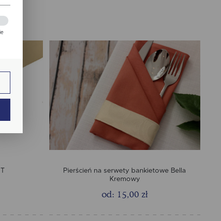
ie
zej
ie.
ają
MT
Pierścień na serwety bankietowe Bella
Kremowy
od: 15,00 zł
ch.