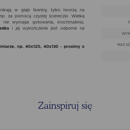
ikają w głąb tkaniny, tylko tworzą na
np. za pomocą czystej ściereczki. Wielką
aż nie wymaga gotowania, krochmalenia,
adka
i jej wykończenie jest odporne na
WYK
MAX S
miarze, np. 40x120, 40x130 - prosimy o
PRZ
Zainspiruj się
TOLE