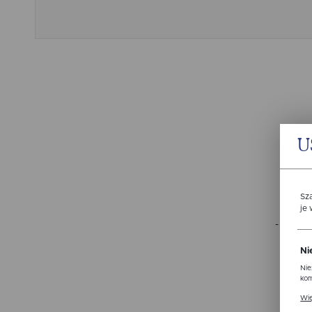
U
Sz
je
- to dl
Ni
Nie
kom
Pli
Wię
ust