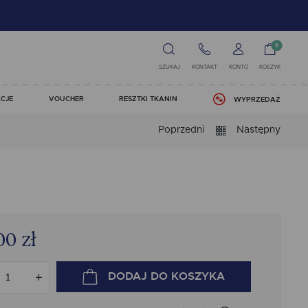
0
SZUKAJ
KONTAKT
KONTO
KOSZYK
CJE
VOUCHER
RESZTKI TKANIN
WYPRZEDAŻ
Poprzedni
Następny
00
zł
DODAJ
DO KOSZYKA