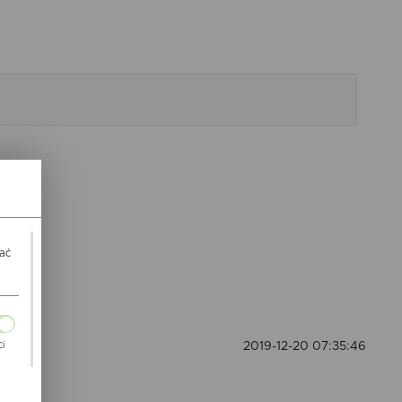
wać
2019-12-20 07:35:46
Ci
ch