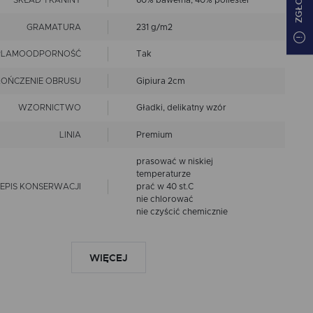
SKŁAD TKANINY
60% bawełna, 40% poliester
GRAMATURA
231 g/m2
PLAMOODPORNOŚĆ
Tak
OŃCZENIE OBRUSU
Gipiura 2cm
WZORNICTWO
Gładki, delikatny wzór
LINIA
Premium
prasować w niskiej
temperaturze
EPIS KONSERWACJI
prać w 40 st.C
nie chlorować
nie czyścić chemicznie
Wymiary produktów
wykonanych z tkanin objęte
WIĘCEJ
RANCJA ROZMIARU
są tolerancją w granicach +/-
2 cm
ANT WYKOŃCZENIA
Gipiura 2 cm