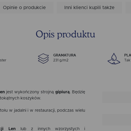
Opinie o produkcie
Inni klienci kupili także
Opis produktu
GRAMATURA
PL
ster
231 g/m2
Tak
Len
jest wykończony strojną
gipiurą
. Będzię
stokątnych koszyków.
łu w jadalni i w restauracji, podczas wielu
cji Len
lub z innych wzorzystych i