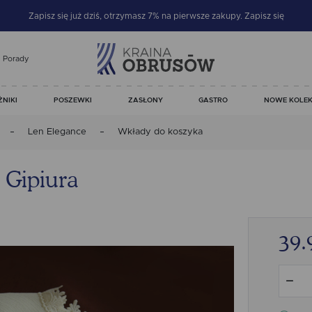
Zapisz się już dziś, otrzymasz 7% na pierwsze zakupy.
Zapisz się
Porady
ŻNIKI
POSZEWKI
ZASŁONY
GASTRO
NOWE KOLEK
Len Elegance
Wkłady do koszyka
 Gipiura
39.