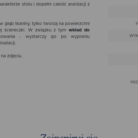
rakterze stołu i dopełni całość aranżacji z
 głąb tkaniny, tylko tworzą na powierzchni
ej ściereczki. W związku z tym
wkład do
WYK
lowania - wystarczy go po wypraniu
loatacji.
na zdjęciu.
PRZ
TOLE
WARI