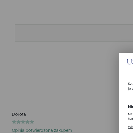
U
Sz
je
Ni
Dorota
Nie
kom
Pli
Wię
ust
Opinia potwierdzona zakupem