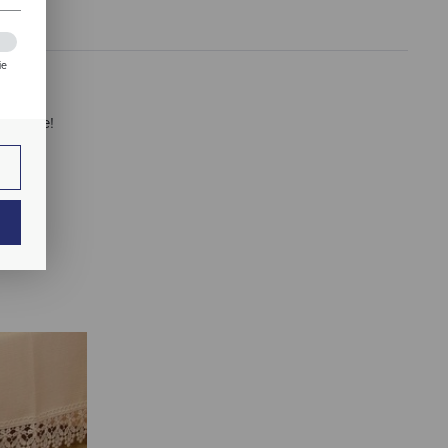
ie
zej
 pomoże!
ie.
ają
ch.