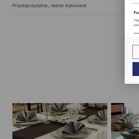
str
Przydaprzydatne,, ładnie wykonane
Fu
Teg
ust
Dzi
Wię
str
- to dl
fun
An
Ana
Coo
Wię
int
nam
uży
zgo
Re
Dzi
str
Pro
Wię
Two
pro
par
pre