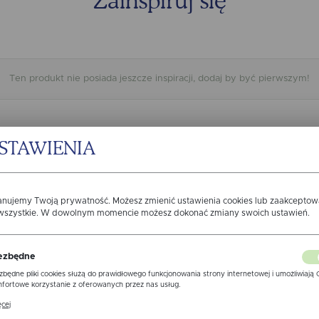
Zainspiruj się
Ten produkt nie posiada jeszcze inspiracji, dodaj by być pierwszym!
STAWIENIA
DODAJ WŁASNĄ INSPIRACJĘ
anujemy Twoją prywatność. Możesz zmienić ustawienia cookies lub zaakcepto
 wszystkie. W dowolnym momencie możesz dokonać zmiany swoich ustawień.
Opinie o produkcie
ezbędne
zbędne pliki cookies służą do prawidłowego funkcjonowania strony internetowej i umożliwiają 
fortowe korzystanie z oferowanych przez nas usług.
ki cookies odpowiadają na podejmowane przez Ciebie działania w celu m.in. dostosowania Twoi
cej
awień preferencji prywatności, logowania czy wypełniania formularzy. Dzięki plikom cookies