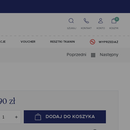
0
SZUKAJ
KONTAKT
KONTO
KOSZYK
CJE
VOUCHER
RESZTKI TKANIN
WYPRZEDAŻ
Poprzedni
Następny
90
zł
DODAJ
DO KOSZYKA