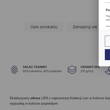
str
Fu
Teg
ust
Dzi
Opis produktu
Zainspiruj się
Wię
str
fun
An
Ana
Coo
Wię
int
nam
uży
SKŁAD TKANINY
GRAMATURA
zgo
Re
60% bawełna, 40% poliester
231 g/m2
Dzi
str
Pro
Wię
Two
pro
par
Ekskluzywny
obrus
LEN z najnowszej Kolekcji Len w kolorze b
pre
wypustką w kolorze popielatym.