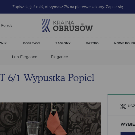
Zapisz się już dziś, otrzymasz 7% na pierwsze zakupy.
Zapisz się
Porady
ŻNIKI
POSZEWKI
ZASŁONY
GASTRO
NOWE KOLEK
Len Elegance
Elegance
T 6/1 Wypustka Popiel
USZ
WYBIE