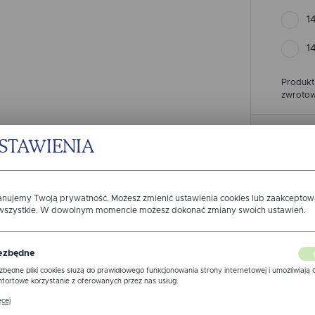
1
1
Produkt
zwrotow
56.
STAWIENIA
anujemy Twoją prywatność. Możesz zmienić ustawienia cookies lub zaakcepto
 wszystkie. W dowolnym momencie możesz dokonać zmiany swoich ustawień.
Wysy
ezbędne
Z
zbędne pliki cookies służą do prawidłowego funkcjonowania strony internetowej i umożliwiają 
fortowe korzystanie z oferowanych przez nas usług.
ki cookies odpowiadają na podejmowane przez Ciebie działania w celu m.in. dostosowania Twoi
cej
awień preferencji prywatności, logowania czy wypełniania formularzy. Dzięki plikom cookies