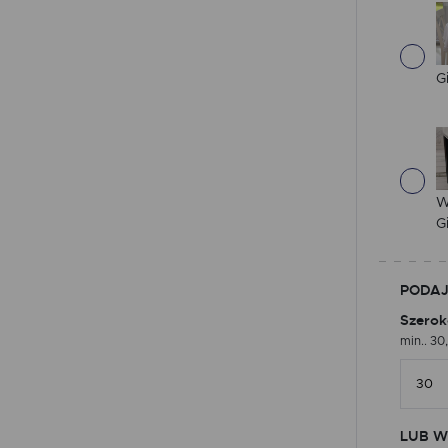
G
W
G
PODAJ
Szerok
min.. 30
LUB W