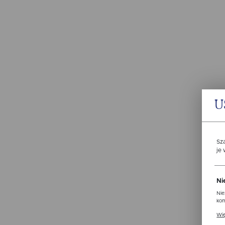
U
Sz
je
Ni
Nie
kom
Pli
Wię
ust