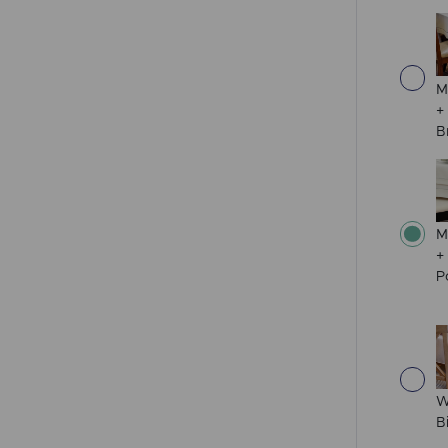
M
+
B
M
+
P
W
B