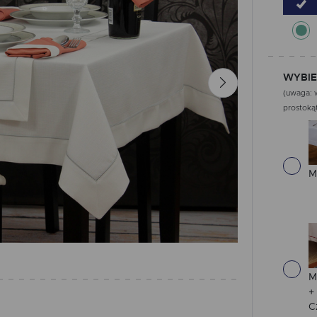
WYBIE
(uwaga: w
prostokąt
M
M
+
C