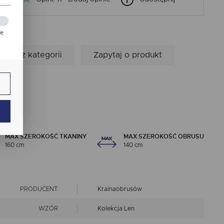
ie
zej
Inne z kategorii
Zapytaj o produkt
ie.
ają
MAX SZEROKOŚĆ TKANINY
MAX SZEROKOŚĆ OBRUSU
160 cm
140 cm
PRODUCENT
Krainaobrusów
ch.
WZÓR
Kolekcja Len