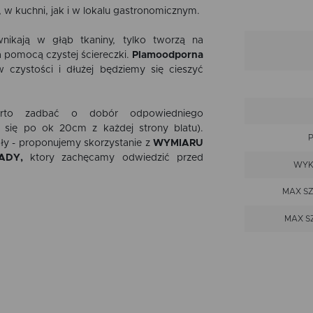
, w kuchni, jak i w lokalu gastronomicznym.
ikają w głąb tkaniny, tylko tworzą na
a pomocą czystej ściereczki.
Plamoodporna
 czystości i dłużej będziemy się cieszyć
rto zadbać o dobór odpowiedniego
 się po ok 20cm z każdej strony blatu).
ły - proponujemy skorzystanie z
WYMIARU
ADY,
ktory zachęcamy odwiedzić przed
WYK
MAX S
MAX S