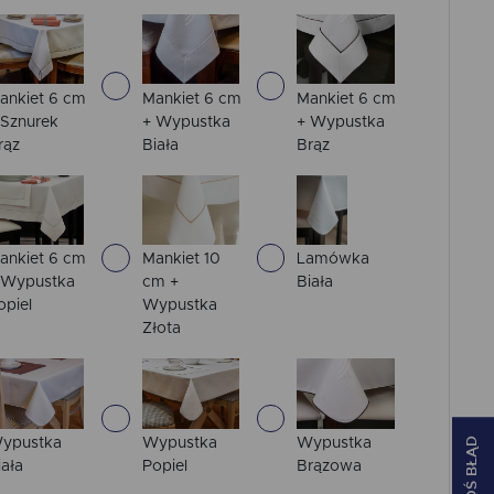
ankiet 6 cm
Mankiet 6 cm
Mankiet 6 cm
 Sznurek
+ Wypustka
+ Wypustka
rąz
Biała
Brąz
ankiet 6 cm
Mankiet 10
Lamówka
 Wypustka
cm +
Biała
opiel
Wypustka
Złota
ZGŁOŚ BŁĄD
ypustka
Wypustka
Wypustka
iała
Popiel
Brązowa