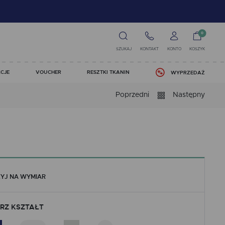
0
SZUKAJ
KONTAKT
KONTO
KOSZYK
CJE
VOUCHER
RESZTKI TKANIN
WYPRZEDAŻ
Poprzedni
Następny
YJ NA WYMIAR
RZ KSZTAŁT