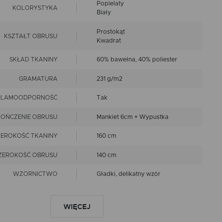
Popielaty
KOLORYSTYKA
Biały
Prostokąt
KSZTAŁT OBRUSU
Kwadrat
SKŁAD TKANINY
60% bawełna, 40% poliester
GRAMATURA
231 g/m2
PLAMOODPORNOŚĆ
Tak
OŃCZENIE OBRUSU
Mankiet 6cm + Wypustka
ZEROKOŚĆ TKANINY
160 cm
ZEROKOŚĆ OBRUSU
140 cm
WZORNICTWO
Gładki, delikatny wzór
LINIA
Premium
WIĘCEJ
nie czyścić chemicznie
prać w 40 st.C