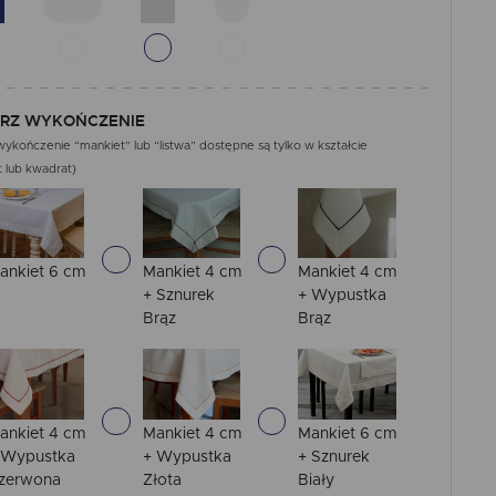
RZ WYKOŃCZENIE
ykończenie “mankiet” lub “listwa” dostępne są tylko w kształcie
 lub kwadrat)
ankiet 6 cm
Mankiet 4 cm
Mankiet 4 cm
+ Sznurek
+ Wypustka
Brąz
Brąz
ankiet 4 cm
Mankiet 4 cm
Mankiet 6 cm
 Wypustka
+ Wypustka
+ Sznurek
zerwona
Złota
Biały