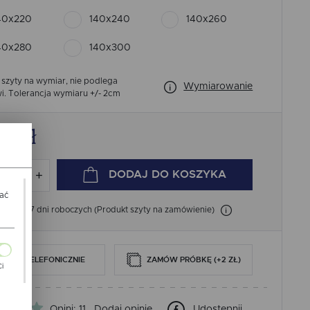
40x220
140x240
140x260
40x280
140x300
 szyty na wymiar, nie podlega
Wymiarowanie
i.
Tolerancja wymiaru +/- 2cm
20
zł
DODAJ
DO KOSZYKA
wać
łka: 4-7 dni roboczych (Produkt szyty na zamówienie)
AMÓW TELEFONICZNIE
ZAMÓW PRÓBKĘ (+2 ZŁ)
Ci
ch
Opini: 11
Dodaj opinie
Udostępnij