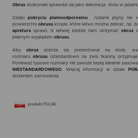
Obrus
doskonale sprawdzi się jako dekoracja stołu w jadalni
Dzięki
pokryciu plamoodpornemu
rozlane płyny nie wn
powierzchni
obrusu
krople, które łatwo można zebrać, np. z
apretura
sprawi, iż łatwiej będzie nam utrzymać
obrus
w
pięknym wyglądem
obrusu
.
Aby
obrus
dobrze się prezentował na stole, wa
rozmiaru
obrusu
(standardowo na zwis tkaniny przyjmuje
Ponieważ typowe rozmiary nie zawsze będą idealnie pasowa
NIESTANDARDOWEGO
. Więcej informacji w dziale
POR
złożeniem zamówienia.