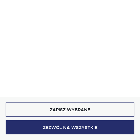
Obrus Flowers Słoneczniki
od: 68,00 zł
Dostawa:
3-4 dni
WIĘCEJ
ZAPISZ WYBRANE
ZEZWÓL NA WSZYSTKIE