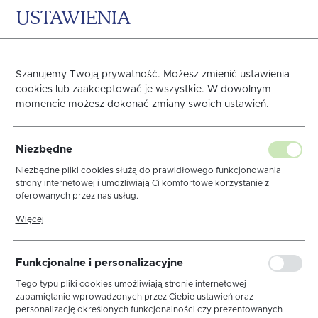
USTAWIENIA
0
KOSZYK
Szanujemy Twoją prywatność. Możesz zmienić ustawienia
Obrusy ogrodowe
cookies lub zaakceptować je wszystkie. W dowolnym
momencie możesz dokonać zmiany swoich ustawień.
plamoodporne
Strona główna
OBRUSY
OBRUSY DO OGRODU
Niezbędne
Niezbędne pliki cookies służą do prawidłowego funkcjonowania
strony internetowej i umożliwiają Ci komfortowe korzystanie z
oferowanych przez nas usług.
Pliki cookies odpowiadają na podejmowane przez Ciebie działania w
Więcej
sortuj
celu m.in. dostosowania Twoich ustawień preferencji prywatności,
logowania czy wypełniania formularzy. Dzięki plikom cookies strona,
z której korzystasz, może działać bez zakłóceń.
Funkcjonalne i personalizacyjne
Standard
Classic
Elegance
Tego typu pliki cookies umożliwiają stronie internetowej
zapamiętanie wprowadzonych przez Ciebie ustawień oraz
Obrusy w CYTRYNY
PLAMOodporne
personalizację określonych funkcjonalności czy prezentowanych