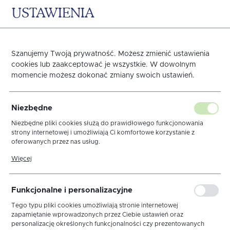
USTAWIENIA
0
KOSZYK
Szanujemy Twoją prywatność. Możesz zmienić ustawienia
Kolekcja Tango
cookies lub zaakceptować je wszystkie. W dowolnym
momencie możesz dokonać zmiany swoich ustawień.
Strona główna
OBRUSY
DEKORACYJNE
Kolekc
Niezbędne
Niezbędne pliki cookies służą do prawidłowego funkcjonowania
strony internetowej i umożliwiają Ci komfortowe korzystanie z
FILTRY
sortuj
oferowanych przez nas usług.
Pliki cookies odpowiadają na podejmowane przez Ciebie działania w
Więcej
celu m.in. dostosowania Twoich ustawień preferencji prywatności,
logowania czy wypełniania formularzy. Dzięki plikom cookies strona,
z której korzystasz, może działać bez zakłóceń.
Kolekcja Amelia
Kolekcja Bella
Kolekcja Caryca
Funkcjonalne i personalizacyjne
Kolekcja Coffee
Kolekcja Cotton Look
Tego typu pliki cookies umożliwiają stronie internetowej
zapamiętanie wprowadzonych przez Ciebie ustawień oraz
Kolekcja Emma
Kolekcja Etna
Wszystkie
personalizację określonych funkcjonalności czy prezentowanych