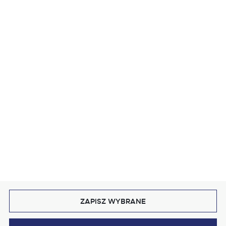
MASZ PYTANIE?
OBRUSY
WYKOŃCZENIE
STYL I KOLOR
BLOG
DOŁĄCZ DO NAS
ZAPISZ WYBRANE