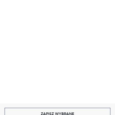
ZOBACZ RÓWNIEŻ
MASZ PYTANIE?
OBRUSY
WYKOŃCZENIE
STYL I KOLOR
BLOG
DOŁĄCZ DO NAS
ZAPISZ WYBRANE