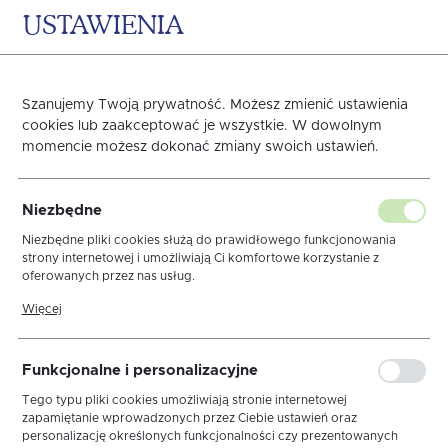
USTAWIENIA
0
KOSZYK
Szanujemy Twoją prywatność. Możesz zmienić ustawienia
CLassic
cookies lub zaakceptować je wszystkie. W dowolnym
momencie możesz dokonać zmiany swoich ustawień.
Strona główna
OBRUSY
DEKORACYJNE
Kolekc
Niezbędne
Niezbędne pliki cookies służą do prawidłowego funkcjonowania
strony internetowej i umożliwiają Ci komfortowe korzystanie z
FILTRY
sortuj
oferowanych przez nas usług.
Pliki cookies odpowiadają na podejmowane przez Ciebie działania w
Więcej
celu m.in. dostosowania Twoich ustawień preferencji prywatności,
logowania czy wypełniania formularzy. Dzięki plikom cookies strona,
z której korzystasz, może działać bez zakłóceń.
CLassic
Elegance
Prestige
Gipiura
Funkcjonalne i personalizacyjne
Podkładki
Nakładki
Poszewki na poduszki
Tego typu pliki cookies umożliwiają stronie internetowej
zapamiętanie wprowadzonych przez Ciebie ustawień oraz
Wszystkie
personalizację określonych funkcjonalności czy prezentowanych