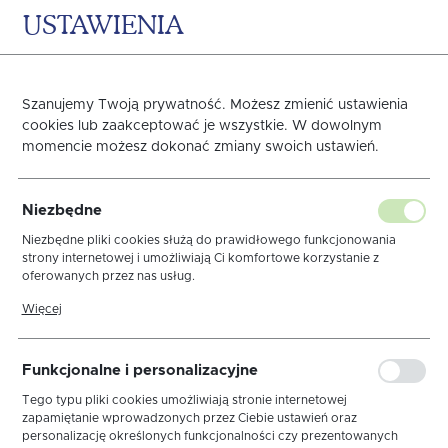
USTAWIENIA
0
KOSZYK
Strona główna
OBRUSY
BOŻE NARODZENIE
Obrusy Białe
Szanujemy Twoją prywatność. Możesz zmienić ustawienia
cookies lub zaakceptować je wszystkie. W dowolnym
Następny
momencie możesz dokonać zmiany swoich ustawień.
Obrus Viva Biały MT
Niezbędne
Niezbędne pliki cookies służą do prawidłowego funkcjonowania
strony internetowej i umożliwiają Ci komfortowe korzystanie z
oferowanych przez nas usług.
Pliki cookies odpowiadają na podejmowane przez Ciebie działania w
Więcej
celu m.in. dostosowania Twoich ustawień preferencji prywatności,
logowania czy wypełniania formularzy. Dzięki plikom cookies strona,
z której korzystasz, może działać bez zakłóceń.
Funkcjonalne i personalizacyjne
Tego typu pliki cookies umożliwiają stronie internetowej
zapamiętanie wprowadzonych przez Ciebie ustawień oraz
personalizację określonych funkcjonalności czy prezentowanych