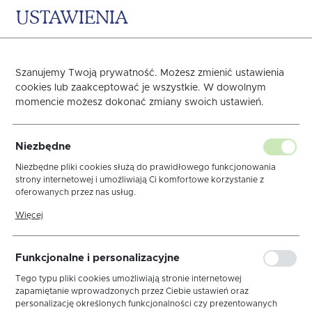
USTAWIENIA
0
KOSZYK
Strona główna
OBRUSY
BOŻE NARODZENIE
Obrusy Białe
Szanujemy Twoją prywatność. Możesz zmienić ustawienia
cookies lub zaakceptować je wszystkie. W dowolnym
Poprzedni
Następny
momencie możesz dokonać zmiany swoich ustawień.
Obrus Luna Biały Elegance
Niezbędne
MT 10 cm Lamówka Złota
Niezbędne pliki cookies służą do prawidłowego funkcjonowania
strony internetowej i umożliwiają Ci komfortowe korzystanie z
oferowanych przez nas usług.
Pliki cookies odpowiadają na podejmowane przez Ciebie działania w
Więcej
celu m.in. dostosowania Twoich ustawień preferencji prywatności,
logowania czy wypełniania formularzy. Dzięki plikom cookies strona,
z której korzystasz, może działać bez zakłóceń.
Funkcjonalne i personalizacyjne
Tego typu pliki cookies umożliwiają stronie internetowej
zapamiętanie wprowadzonych przez Ciebie ustawień oraz
personalizację określonych funkcjonalności czy prezentowanych