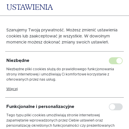
USTAWIENIA
0
KOSZYK
Strona główna
OBRUSY
BOŻE NARODZENIE
Obrusy Białe
Szanujemy Twoją prywatność. Możesz zmienić ustawienia
cookies lub zaakceptować je wszystkie. W dowolnym
Poprzedni
Następny
momencie możesz dokonać zmiany swoich ustawień.
Obrus Brick Biały
Niezbędne
Niezbędne pliki cookies służą do prawidłowego funkcjonowania
strony internetowej i umożliwiają Ci komfortowe korzystanie z
oferowanych przez nas usług.
Pliki cookies odpowiadają na podejmowane przez Ciebie działania w
Więcej
celu m.in. dostosowania Twoich ustawień preferencji prywatności,
logowania czy wypełniania formularzy. Dzięki plikom cookies strona,
z której korzystasz, może działać bez zakłóceń.
Funkcjonalne i personalizacyjne
Tego typu pliki cookies umożliwiają stronie internetowej
zapamiętanie wprowadzonych przez Ciebie ustawień oraz
personalizację określonych funkcjonalności czy prezentowanych