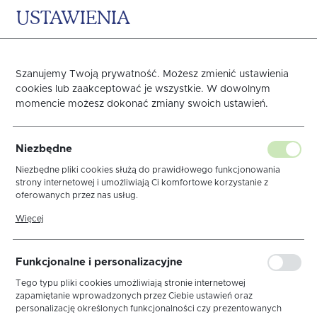
USTAWIENIA
0
KOSZYK
Strona główna
NOWE KOLEKCJE
JESIEŃ/ZIMA 2024
Szanujemy Twoją prywatność. Możesz zmienić ustawienia
cookies lub zaakceptować je wszystkie. W dowolnym
Poprzedni
Następny
momencie możesz dokonać zmiany swoich ustawień.
Obrus Frozen Srebrno-
Niezbędne
Biały Mankiet 6cm
Niezbędne pliki cookies służą do prawidłowego funkcjonowania
strony internetowej i umożliwiają Ci komfortowe korzystanie z
oferowanych przez nas usług.
Pliki cookies odpowiadają na podejmowane przez Ciebie działania w
Więcej
celu m.in. dostosowania Twoich ustawień preferencji prywatności,
logowania czy wypełniania formularzy. Dzięki plikom cookies strona,
z której korzystasz, może działać bez zakłóceń.
Funkcjonalne i personalizacyjne
Tego typu pliki cookies umożliwiają stronie internetowej
zapamiętanie wprowadzonych przez Ciebie ustawień oraz
personalizację określonych funkcjonalności czy prezentowanych