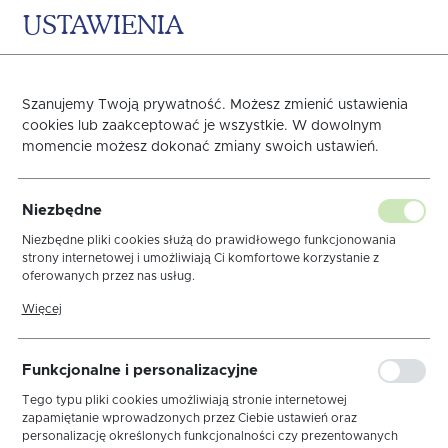
USTAWIENIA
0
KOSZYK
Strona główna
NOWE KOLEKCJE
JESIEŃ/ZIMA 2024
Szanujemy Twoją prywatność. Możesz zmienić ustawienia
cookies lub zaakceptować je wszystkie. W dowolnym
Poprzedni
Następny
momencie możesz dokonać zmiany swoich ustawień.
Obrus Jasmine Lamówka
Niezbędne
Niezbędne pliki cookies służą do prawidłowego funkcjonowania
strony internetowej i umożliwiają Ci komfortowe korzystanie z
oferowanych przez nas usług.
Pliki cookies odpowiadają na podejmowane przez Ciebie działania w
Więcej
celu m.in. dostosowania Twoich ustawień preferencji prywatności,
logowania czy wypełniania formularzy. Dzięki plikom cookies strona,
z której korzystasz, może działać bez zakłóceń.
Funkcjonalne i personalizacyjne
Tego typu pliki cookies umożliwiają stronie internetowej
zapamiętanie wprowadzonych przez Ciebie ustawień oraz
personalizację określonych funkcjonalności czy prezentowanych