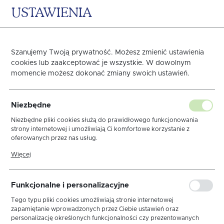
USTAWIENIA
0
KOSZYK
Szanujemy Twoją prywatność. Możesz zmienić ustawienia
Obrączki na serwety
cookies lub zaakceptować je wszystkie. W dowolnym
momencie możesz dokonać zmiany swoich ustawień.
Strona główna
GASTRO
Dekoracja stołu
Obrącz
Niezbędne
Niezbędne pliki cookies służą do prawidłowego funkcjonowania
strony internetowej i umożliwiają Ci komfortowe korzystanie z
sortuj
oferowanych przez nas usług.
Pliki cookies odpowiadają na podejmowane przez Ciebie działania w
Więcej
celu m.in. dostosowania Twoich ustawień preferencji prywatności,
logowania czy wypełniania formularzy. Dzięki plikom cookies strona,
z której korzystasz, może działać bez zakłóceń.
Obrączki na serwety
Serwety bankietowe
Funkcjonalne i personalizacyjne
Klipsy do obrusów
Worki na wino
Tego typu pliki cookies umożliwiają stronie internetowej
zapamiętanie wprowadzonych przez Ciebie ustawień oraz
Wkłady do koszyka
Kieszonki na sztućce
personalizację określonych funkcjonalności czy prezentowanych