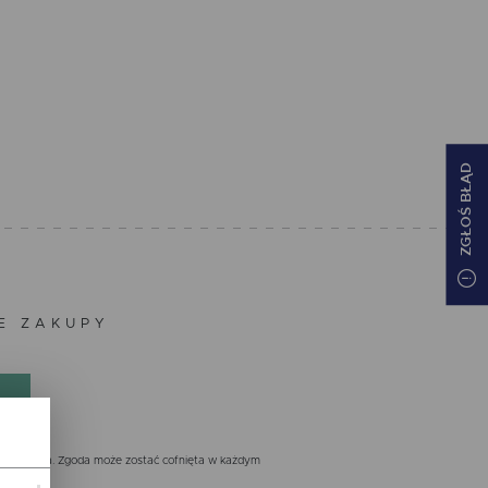
ZGŁOŚ BŁĄD
ZE ZAKUPY
nistratora. Zgoda może zostać cofnięta w każdym