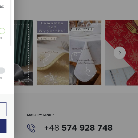
wać
Ci
ch
ie
zej
ie.
MASZ PYTANIE?
+48
574 928 748
ają