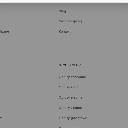
Porady
dy na analityczne pliki cookies gwarantuje dostępność wszystkich funkcjonalności.
klamowe
Blog
ęki reklamowym plikom cookies prezentujemy Ci najciekawsze informacje i aktualności na
onach naszych partnerów.
Galeria inspiracji
mocyjne pliki cookies służą do prezentowania Ci naszych komunikatów na podstawie analizy
cej
ich upodobań oraz Twoich zwyczajów dotyczących przeglądanej witryny internetowej. Treści
niczne
Kontakt
mocyjne mogą pojawić się na stronach podmiotów trzecich lub firm będących naszymi
tnerami oraz innych dostawców usług. Firmy te działają w charakterze pośredników
zentujących nasze treści w postaci wiadomości, ofert, komunikatów mediów społecznościowy
STYL I KOLOR
Obrusy czerwone
Obrusy złote
Obrusy srebrne
Obrusy zielone
em
Obrusy granatowe