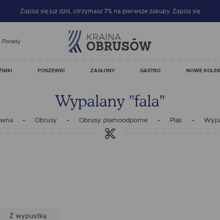
Zapisz się już dziś, otrzymasz 7% na pierwsze zakupy.
Zapisz się
Porady
ŻNIKI
POSZEWKI
ZASŁONY
GASTRO
NOWE KOLEK
Wypalany "fala"
ówna
Obrusy
Obrusy plamoodporne
Pląs
Wypal
Z wypustką