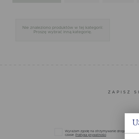
Nie znaleziono produktów w tej kategorii:
Proszę wybrać inną kategorię.
ZAPISZ S
U
Wyrażam zgodę na otrzymywanie drogą elektronic
czasie.
Polityka prywatności