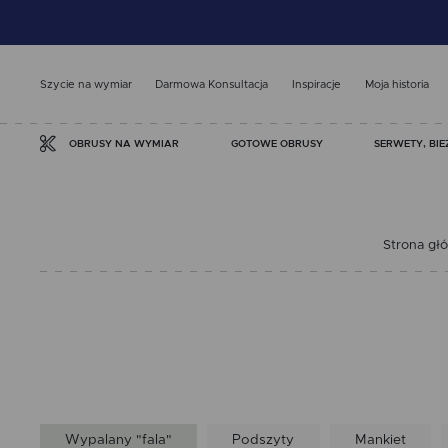
Szycie na wymiar
Darmowa Konsultacja
Inspiracje
Moja historia
GOTOWE OBRUSY
SERWETY, BIE
OBRUSY NA WYMIAR
Strona gł
Wypalany "fala"
Podszyty
Mankiet