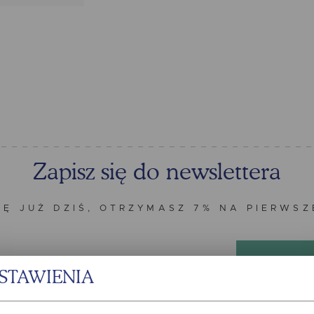
Zapisz się do newslettera
IĘ JUŻ DZIŚ, OTRZYMASZ 7% NA PIERWS
STAWIENIA
zną na wskazany przeze mnie adres e-mail informacji dotyczących świadczonych przez Admi