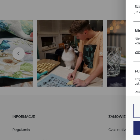
Sz
je
Ni
Nie
kom
Pli
Wię
ust
str
Fu
Teg
ust
Dzi
Wię
str
fun
An
INFORMACJE
ZAMÓWIENIA
Ana
Coo
Wię
Regulamin
Czas realizacji
int
nam
uży