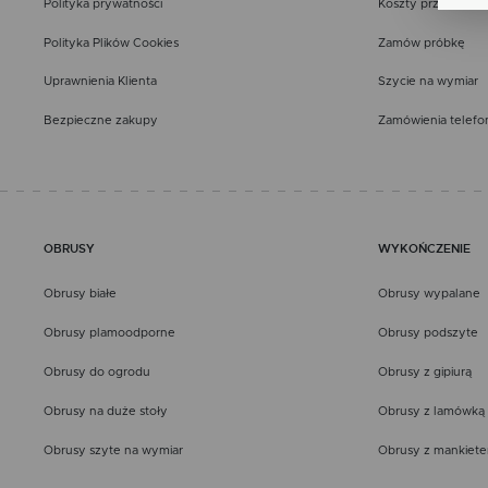
Polityka prywatności
Koszty przesyłki
zgo
Re
Polityka Plików Cookies
Zamów próbkę
Dzi
str
Uprawnienia Klienta
Szycie na wymiar
Pro
Wię
Two
Bezpieczne zakupy
Zamówienia telefo
pro
par
pre
OBRUSY
WYKOŃCZENIE
Obrusy białe
Obrusy wypalane
Obrusy plamoodporne
Obrusy podszyte
Obrusy do ogrodu
Obrusy z gipiurą
Obrusy na duże stoły
Obrusy z lamówką
Obrusy szyte na wymiar
Obrusy z mankiet