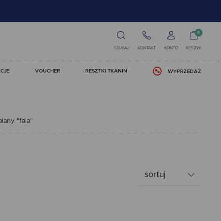
0
SZUKAJ
KONTAKT
KONTO
KOSZYK
CJE
VOUCHER
RESZTKI TKANIN
WYPRZEDAŻ
any "fala"
sortuj