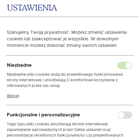
USTAWIENIA
0
KOSZYK
Szanujemy Twoją prywatność. Możesz zmienić ustawienia
Wypalany "fala"
cookies lub zaakceptować je wszystkie. W dowolnym
momencie możesz dokonać zmiany swoich ustawień.
Strona główna
Obrusy
Obrusy plamoodporne
Niezbędne
Niezbędne pliki cookies służą do prawidłowego funkcjonowania
strony internetowej i umożliwiają Ci komfortowe korzystanie z
sortuj
oferowanych przez nas usług.
Pliki cookies odpowiadają na podejmowane przez Ciebie działania w
Więcej
celu m.in. dostosowania Twoich ustawień preferencji prywatności,
logowania czy wypełniania formularzy. Dzięki plikom cookies strona,
z której korzystasz, może działać bez zakłóceń.
Wypalany "fala"
Podszyty
Mankiet
Funkcjonalne i personalizacyjne
Z wypustką
Tego typu pliki cookies umożliwiają stronie internetowej
zapamiętanie wprowadzonych przez Ciebie ustawień oraz
personalizację określonych funkcjonalności czy prezentowanych