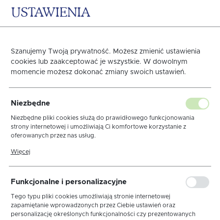
USTAWIENIA
0
KOSZYK
Szanujemy Twoją prywatność. Możesz zmienić ustawienia
Len
cookies lub zaakceptować je wszystkie. W dowolnym
momencie możesz dokonać zmiany swoich ustawień.
Strona główna
Obrusy
Obrusy plamoodporne
Niezbędne
Niezbędne pliki cookies służą do prawidłowego funkcjonowania
strony internetowej i umożliwiają Ci komfortowe korzystanie z
sortuj
oferowanych przez nas usług.
Pliki cookies odpowiadają na podejmowane przez Ciebie działania w
Więcej
celu m.in. dostosowania Twoich ustawień preferencji prywatności,
logowania czy wypełniania formularzy. Dzięki plikom cookies strona,
z której korzystasz, może działać bez zakłóceń.
Bella
Dmuchawce
Gładki
Kwiatek Haft
Funkcjonalne i personalizacyjne
Len
Zakręcony Haft
Zawijas Haft
Tego typu pliki cookies umożliwiają stronie internetowej
zapamiętanie wprowadzonych przez Ciebie ustawień oraz
personalizację określonych funkcjonalności czy prezentowanych