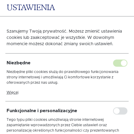
USTAWIENIA
0
KOSZYK
Szanujemy Twoją prywatność. Możesz zmienić ustawienia
Gładki
cookies lub zaakceptować je wszystkie. W dowolnym
momencie możesz dokonać zmiany swoich ustawień.
Strona główna
Obrusy
Obrusy plamoodporne
Niezbędne
Niezbędne pliki cookies służą do prawidłowego funkcjonowania
strony internetowej i umożliwiają Ci komfortowe korzystanie z
sortuj
oferowanych przez nas usług.
Pliki cookies odpowiadają na podejmowane przez Ciebie działania w
Więcej
celu m.in. dostosowania Twoich ustawień preferencji prywatności,
logowania czy wypełniania formularzy. Dzięki plikom cookies strona,
z której korzystasz, może działać bez zakłóceń.
Wypalany "fala"
Podszyty
Mankiet
Funkcjonalne i personalizacyjne
Z gipiurą
Z Wypustką
Z Lamówką
Tego typu pliki cookies umożliwiają stronie internetowej
zapamiętanie wprowadzonych przez Ciebie ustawień oraz
Podkładki i nakładki
personalizację określonych funkcjonalności czy prezentowanych