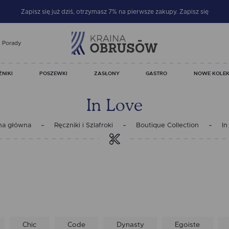
Zapisz się już dziś, otrzymasz 7% na pierwsze zakupy.
Zapisz się
Porady
ŻNIKI
POSZEWKI
ZASŁONY
GASTRO
NOWE KOLEK
In Love
na główna
Ręczniki i Szlafroki
Boutique Collection
In
Chic
Code
Dynasty
Egoiste