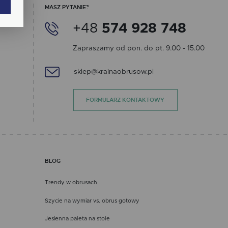
MASZ PYTANIE?
ają
+48
574 928 748
Zapraszamy od pon. do pt. 9.00 - 15.00
sklep@krainaobrusow.pl
ch.
FORMULARZ KONTAKTOWY
BLOG
Trendy w obrusach
Szycie na wymiar vs. obrus gotowy
Jesienna paleta na stole