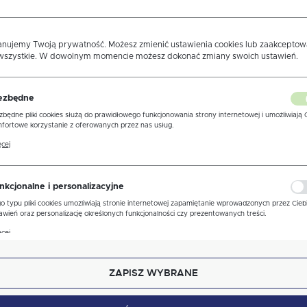
zną na wskazany przeze mnie adres e-mail informacji dotyczących świadczonych przez Admi
anujemy Twoją prywatność. Możesz zmienić ustawienia cookies lub zaakcepto
 wszystkie. W dowolnym momencie możesz dokonać zmiany swoich ustawień.
ezbędne
zbędne pliki cookies służą do prawidłowego funkcjonowania strony internetowej i umożliwiają 
fortowe korzystanie z oferowanych przez nas usług.
ki cookies odpowiadają na podejmowane przez Ciebie działania w celu m.in. dostosowania Twoi
cej
awień preferencji prywatności, logowania czy wypełniania formularzy. Dzięki plikom cookies
ona, z której korzystasz, może działać bez zakłóceń.
nkcjonalne i personalizacyjne
o typu pliki cookies umożliwiają stronie internetowej zapamiętanie wprowadzonych przez Cieb
awień oraz personalizację określonych funkcjonalności czy prezentowanych treści.
ęki tym plikom cookies możemy zapewnić Ci większy komfort korzystania z funkcjonalności nas
cej
ony poprzez dopasowanie jej do Twoich indywidualnych preferencji. Wyrażenie zgody na
kcjonalne i personalizacyjne pliki cookies gwarantuje dostępność większej ilości funkcji na stron
ZAPISZ WYBRANE
alityczne
lityczne pliki cookies pomagają nam rozwijać się i dostosowywać do Twoich potrzeb.
kies analityczne pozwalają na uzyskanie informacji w zakresie wykorzystywania witryny