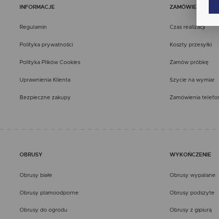
Wię
INFORMACJE
ZAMÓWIENIA
int
nam
uży
Regulamin
Czas realizacji
zgo
Re
Dzi
Polityka prywatności
Koszty przesyłki
str
Pro
Polityka Plików Cookies
Zamów próbkę
Wię
Two
pro
Uprawnienia Klienta
Szycie na wymiar
par
pre
Bezpieczne zakupy
Zamówienia telefo
OBRUSY
WYKOŃCZENIE
Obrusy białe
Obrusy wypalane
Obrusy plamoodporne
Obrusy podszyte
Obrusy do ogrodu
Obrusy z gipiurą