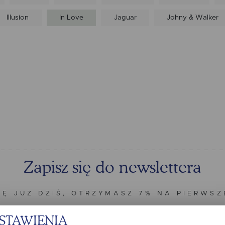
Illusion
In Love
Jaguar
Johny & Walker
Zapisz się do newslettera
IĘ JUŻ DZIŚ, OTRZYMASZ 7% NA PIERWS
STAWIENIA