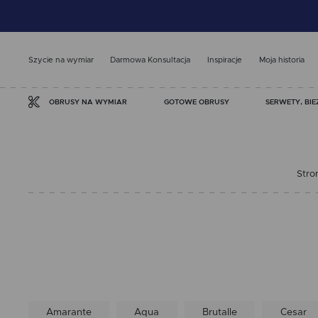
Szycie na wymiar
Darmowa Konsultacja
Inspiracje
Moja historia
GOTOWE OBRUSY
SERWETY, BIE
OBRUSY NA WYMIAR
Stro
Amarante
Aqua
Brutalle
Cesar