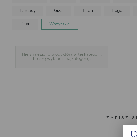
Fantasy
Giza
Hilton
Hugo
Linen
Wszystkie
Nie znaleziono produktów w tej kategorii:
Proszę wybrać inną kategorię.
ZAPISZ S
U