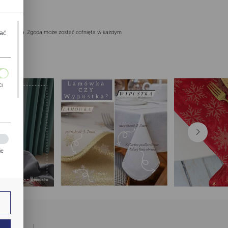
nistratora. Zgoda może zostać cofnięta w każdym
wać
Ci
ch
ie
zej
ie.