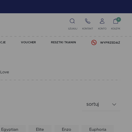
0
SZUKAJ
KONTAKT
KONTO
KOSZYK
CJE
VOUCHER
RESZTKI TKANIN
WYPRZEDAŻ
 Love
sortuj
Egyptian
Elite
Enzo
Euphoria