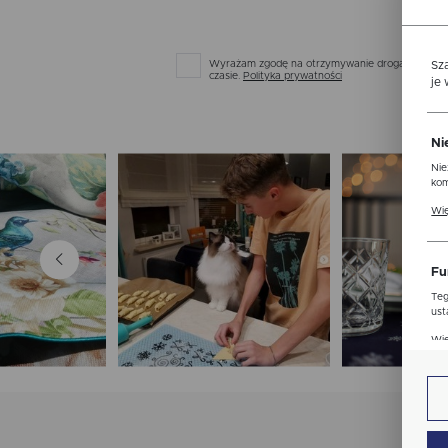
Wyrażam zgodę na otrzymywanie drogą elektronic
Sz
czasie.
Polityka prywatności
je
Ni
Nie
kom
Pli
Wię
ust
str
Fu
Teg
ust
Dzi
Wię
str
fun
An
Ana
Coo