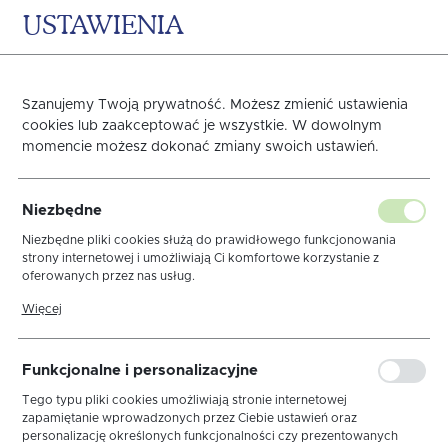
USTAWIENIA
0
KOSZYK
Szanujemy Twoją prywatność. Możesz zmienić ustawienia
Satynowe bez gumki
cookies lub zaakceptować je wszystkie. W dowolnym
momencie możesz dokonać zmiany swoich ustawień.
Strona główna
Prześcieradła
Satynowe bez gumki
Niezbędne
Niezbędne pliki cookies służą do prawidłowego funkcjonowania
strony internetowej i umożliwiają Ci komfortowe korzystanie z
sortuj
oferowanych przez nas usług.
Pliki cookies odpowiadają na podejmowane przez Ciebie działania w
Więcej
celu m.in. dostosowania Twoich ustawień preferencji prywatności,
logowania czy wypełniania formularzy. Dzięki plikom cookies strona,
z której korzystasz, może działać bez zakłóceń.
140x210
160x210
180x210
220x210
Funkcjonalne i personalizacyjne
Tego typu pliki cookies umożliwiają stronie internetowej
zapamiętanie wprowadzonych przez Ciebie ustawień oraz
personalizację określonych funkcjonalności czy prezentowanych