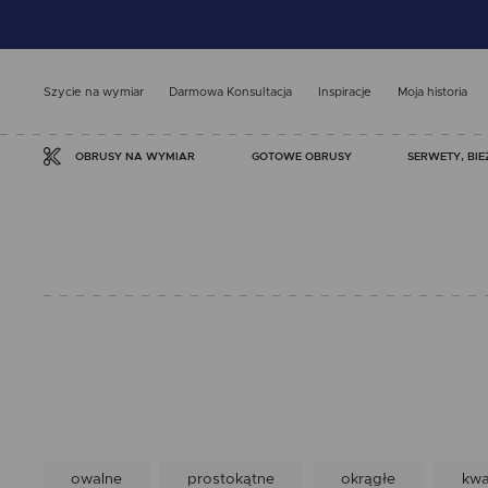
Szycie na wymiar
Darmowa Konsultacja
Inspiracje
Moja historia
GOTOWE OBRUSY
SERWETY, BIE
OBRUSY NA WYMIAR
owalne
prostokątne
okrągłe
kw