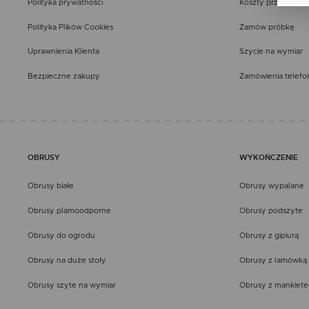
Polityka prywatności
Koszty przesyłki
zgo
Re
Polityka Plików Cookies
Zamów próbkę
Dzi
str
Uprawnienia Klienta
Szycie na wymiar
Pro
Wię
Two
Bezpieczne zakupy
Zamówienia telefo
pro
par
pre
OBRUSY
WYKOŃCZENIE
Obrusy białe
Obrusy wypalane
Obrusy plamoodporne
Obrusy podszyte
Obrusy do ogrodu
Obrusy z gipiurą
Obrusy na duże stoły
Obrusy z lamówką
Obrusy szyte na wymiar
Obrusy z mankiet