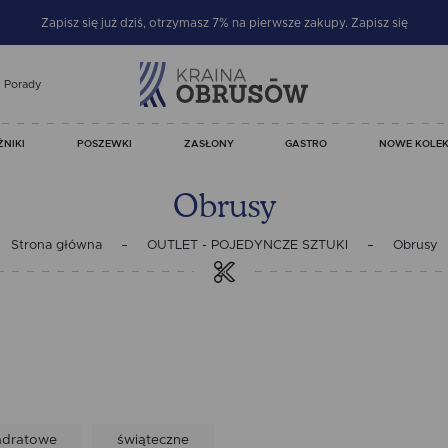
Zapisz się już dziś, otrzymasz 7% na pierwsze zakupy.
Zapisz się
Porady
ŻNIKI
POSZEWKI
ZASŁONY
GASTRO
NOWE KOLEK
Obrusy
Strona główna
OUTLET - POJEDYNCZE SZTUKI
Obrusy
adratowe
świąteczne