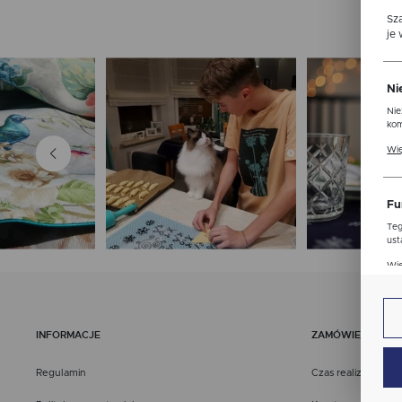
Sz
je
Ni
Nie
kom
Pli
Wię
ust
str
Fu
Teg
ust
Dzi
Wię
str
fun
An
INFORMACJE
ZAMÓWIENIA
Ana
Coo
Wię
Regulamin
Czas realizacji
int
nam
uży