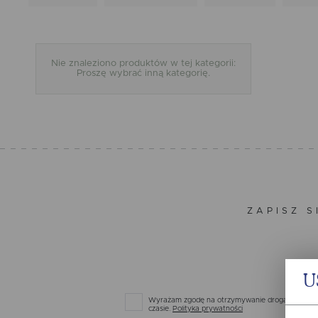
Nie znaleziono produktów w tej kategorii:
Proszę wybrać inną kategorię.
ZAPISZ S
U
Wyrażam zgodę na otrzymywanie drogą elektronic
czasie.
Polityka prywatności