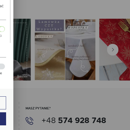
wać
Ci
ch
ie
zej
ie.
MASZ PYTANIE?
+48
574 928 748
ają