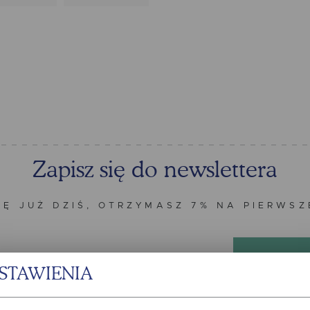
Zapisz się do newslettera
IĘ JUŻ DZIŚ, OTRZYMASZ 7% NA PIERWS
STAWIENIA
zną na wskazany przeze mnie adres e-mail informacji dotyczących świadczonych przez Admi