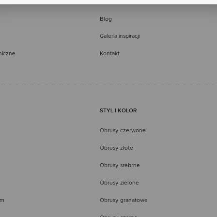
Porady
dy na analityczne pliki cookies gwarantuje dostępność wszystkich funkcjonalności.
klamowe
Blog
ęki reklamowym plikom cookies prezentujemy Ci najciekawsze informacje i aktualności na
onach naszych partnerów.
Galeria inspiracji
mocyjne pliki cookies służą do prezentowania Ci naszych komunikatów na podstawie analizy
cej
ich upodobań oraz Twoich zwyczajów dotyczących przeglądanej witryny internetowej. Treści
niczne
Kontakt
mocyjne mogą pojawić się na stronach podmiotów trzecich lub firm będących naszymi
tnerami oraz innych dostawców usług. Firmy te działają w charakterze pośredników
zentujących nasze treści w postaci wiadomości, ofert, komunikatów mediów społecznościowy
STYL I KOLOR
Obrusy czerwone
Obrusy złote
Obrusy srebrne
Obrusy zielone
em
Obrusy granatowe