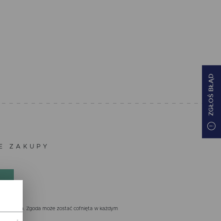
ZGŁOŚ BŁĄD
ZE ZAKUPY
nistratora. Zgoda może zostać cofnięta w każdym