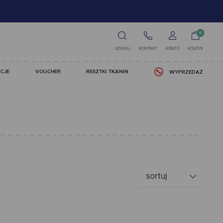
0
SZUKAJ
KONTAKT
KONTO
KOSZYK
CJE
VOUCHER
RESZTKI TKANIN
WYPRZEDAŻ
sortuj