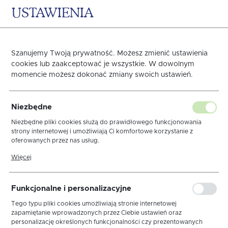
USTAWIENIA
0
KOSZYK
Szanujemy Twoją prywatność. Możesz zmienić ustawienia
Nóż do pizzy
cookies lub zaakceptować je wszystkie. W dowolnym
momencie możesz dokonać zmiany swoich ustawień.
Strona główna
Sztućce
Sztućce na sztuki
Nóż d
Niezbędne
Niezbędne pliki cookies służą do prawidłowego funkcjonowania
strony internetowej i umożliwiają Ci komfortowe korzystanie z
sortuj
oferowanych przez nas usług.
Pliki cookies odpowiadają na podejmowane przez Ciebie działania w
Więcej
celu m.in. dostosowania Twoich ustawień preferencji prywatności,
logowania czy wypełniania formularzy. Dzięki plikom cookies strona,
z której korzystasz, może działać bez zakłóceń.
Czerpak do sosu
Łopatka do ciasta/tortu
Funkcjonalne i personalizacyjne
Łyżeczka do cukru
Łyżeczka do herbaty
Tego typu pliki cookies umożliwiają stronie internetowej
zapamiętanie wprowadzonych przez Ciebie ustawień oraz
Łyżeczka do herbaty mrożonej
Łyżeczka do kawy
personalizację określonych funkcjonalności czy prezentowanych