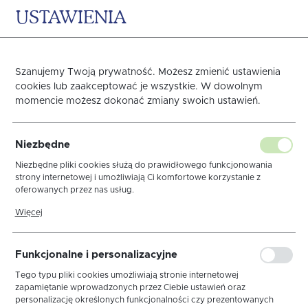
USTAWIENIA
0
KOSZYK
Strona główna
SERWETY, BIEŻNIKI
Wkłady do koszyka
Z 
Szanujemy Twoją prywatność. Możesz zmienić ustawienia
cookies lub zaakceptować je wszystkie. W dowolnym
Poprzedni
Następny
momencie możesz dokonać zmiany swoich ustawień.
Wkład do koszyka Len
Niezbędne
Biały Lamówka Popiel
Niezbędne pliki cookies służą do prawidłowego funkcjonowania
strony internetowej i umożliwiają Ci komfortowe korzystanie z
oferowanych przez nas usług.
Pliki cookies odpowiadają na podejmowane przez Ciebie działania w
Więcej
celu m.in. dostosowania Twoich ustawień preferencji prywatności,
logowania czy wypełniania formularzy. Dzięki plikom cookies strona,
z której korzystasz, może działać bez zakłóceń.
Funkcjonalne i personalizacyjne
Tego typu pliki cookies umożliwiają stronie internetowej
zapamiętanie wprowadzonych przez Ciebie ustawień oraz
personalizację określonych funkcjonalności czy prezentowanych