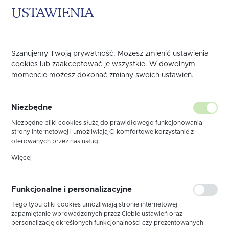
USTAWIENIA
0
KOSZYK
Szanujemy Twoją prywatność. Możesz zmienić ustawienia
cookies lub zaakceptować je wszystkie. W dowolnym
momencie możesz dokonać zmiany swoich ustawień.
Obrus Bella Biały
Niezbędne
I Wypustka Złota 163
Niezbędne pliki cookies służą do prawidłowego funkcjonowania
strony internetowej i umożliwiają Ci komfortowe korzystanie z
oferowanych przez nas usług.
Pliki cookies odpowiadają na podejmowane przez Ciebie działania w
Więcej
celu m.in. dostosowania Twoich ustawień preferencji prywatności,
logowania czy wypełniania formularzy. Dzięki plikom cookies strona,
z której korzystasz, może działać bez zakłóceń.
Funkcjonalne i personalizacyjne
Tego typu pliki cookies umożliwiają stronie internetowej
zapamiętanie wprowadzonych przez Ciebie ustawień oraz
personalizację określonych funkcjonalności czy prezentowanych