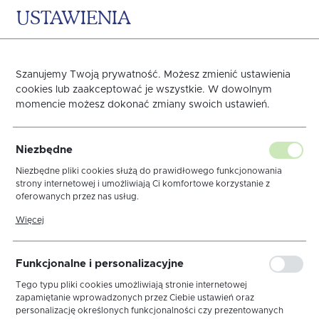
USTAWIENIA
0
KOSZYK
Szanujemy Twoją prywatność. Możesz zmienić ustawienia
cookies lub zaakceptować je wszystkie. W dowolnym
momencie możesz dokonać zmiany swoich ustawień.
Obrus Len Natura
Niezbędne
Elegance MT 6/1 Sznurek
Niezbędne pliki cookies służą do prawidłowego funkcjonowania
strony internetowej i umożliwiają Ci komfortowe korzystanie z
oferowanych przez nas usług.
Krem
Pliki cookies odpowiadają na podejmowane przez Ciebie działania w
Więcej
celu m.in. dostosowania Twoich ustawień preferencji prywatności,
logowania czy wypełniania formularzy. Dzięki plikom cookies strona,
z której korzystasz, może działać bez zakłóceń.
Funkcjonalne i personalizacyjne
Tego typu pliki cookies umożliwiają stronie internetowej
zapamiętanie wprowadzonych przez Ciebie ustawień oraz
personalizację określonych funkcjonalności czy prezentowanych