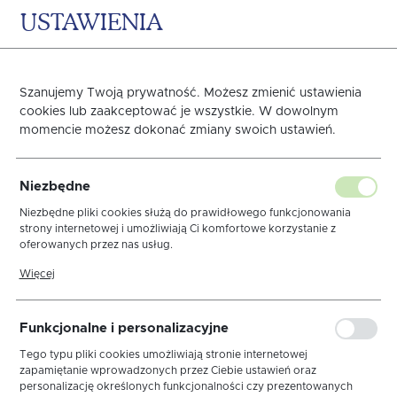
USTAWIENIA
0
KOSZYK
Szanujemy Twoją prywatność. Możesz zmienić ustawienia
cookies lub zaakceptować je wszystkie. W dowolnym
momencie możesz dokonać zmiany swoich ustawień.
JUŻ JEST!!
OBRUSY W KWIATY
NAJNOWSZA
Niezbędne
wyjątkową ozdobą
wiosenna
Niezbędne pliki cookies służą do prawidłowego funkcjonowania
Twojego stołu!
KOLEKCJA !!
strony internetowej i umożliwiają Ci komfortowe korzystanie z
oferowanych przez nas usług.
Pliki cookies odpowiadają na podejmowane przez Ciebie działania w
Więcej
celu m.in. dostosowania Twoich ustawień preferencji prywatności,
logowania czy wypełniania formularzy. Dzięki plikom cookies strona,
z której korzystasz, może działać bez zakłóceń.
Funkcjonalne i personalizacyjne
Tego typu pliki cookies umożliwiają stronie internetowej
Eleganckie brusy premium
zapamiętanie wprowadzonych przez Ciebie ustawień oraz
personalizację określonych funkcjonalności czy prezentowanych
Chcielibyśmy Ci dać to, czego kiedyś sami szukaliśmy.