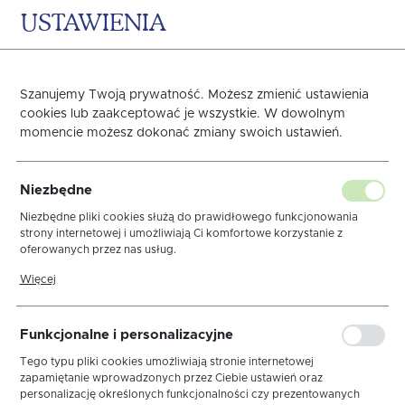
USTAWIENIA
0
KOSZYK
Strona główna
OBRUSY
ODNAJDŹ SWÓJ STYL
Boho - Etn
Szanujemy Twoją prywatność. Możesz zmienić ustawienia
cookies lub zaakceptować je wszystkie. W dowolnym
Poprzedni
Następny
momencie możesz dokonać zmiany swoich ustawień.
Obrus Len Natura
Niezbędne
Elegance MT 6/1 Sznurek
Niezbędne pliki cookies służą do prawidłowego funkcjonowania
strony internetowej i umożliwiają Ci komfortowe korzystanie z
oferowanych przez nas usług.
Krem
Pliki cookies odpowiadają na podejmowane przez Ciebie działania w
Więcej
celu m.in. dostosowania Twoich ustawień preferencji prywatności,
logowania czy wypełniania formularzy. Dzięki plikom cookies strona,
z której korzystasz, może działać bez zakłóceń.
Funkcjonalne i personalizacyjne
Tego typu pliki cookies umożliwiają stronie internetowej
zapamiętanie wprowadzonych przez Ciebie ustawień oraz
personalizację określonych funkcjonalności czy prezentowanych