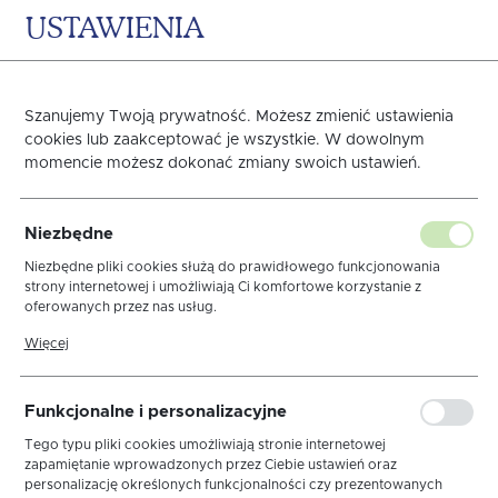
USTAWIENIA
0
KOSZYK
Strona główna
OBRUSY
OBRUSY PLAMOODPORNE
Len El
Szanujemy Twoją prywatność. Możesz zmienić ustawienia
cookies lub zaakceptować je wszystkie. W dowolnym
momencie możesz dokonać zmiany swoich ustawień.
Obrus Len Prestige Biały
Niezbędne
Listwa Gipiura Kwiatki
Niezbędne pliki cookies służą do prawidłowego funkcjonowania
strony internetowej i umożliwiają Ci komfortowe korzystanie z
oferowanych przez nas usług.
Pliki cookies odpowiadają na podejmowane przez Ciebie działania w
Więcej
celu m.in. dostosowania Twoich ustawień preferencji prywatności,
logowania czy wypełniania formularzy. Dzięki plikom cookies strona,
z której korzystasz, może działać bez zakłóceń.
Funkcjonalne i personalizacyjne
Tego typu pliki cookies umożliwiają stronie internetowej
zapamiętanie wprowadzonych przez Ciebie ustawień oraz
personalizację określonych funkcjonalności czy prezentowanych