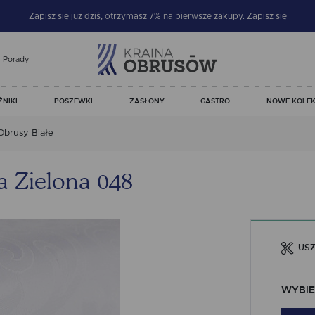
Zapisz się już dziś, otrzymasz 7% na pierwsze zakupy.
Zapisz się
Porady
ŻNIKI
POSZEWKI
ZASŁONY
GASTRO
NOWE KOLEK
Obrusy Białe
a Zielona 048
USZ
WYBIE