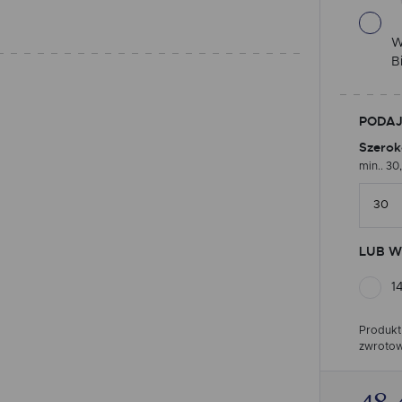
W
B
PODAJ
Szerok
min.. 30
LUB W
1
Produkt
zwrotow