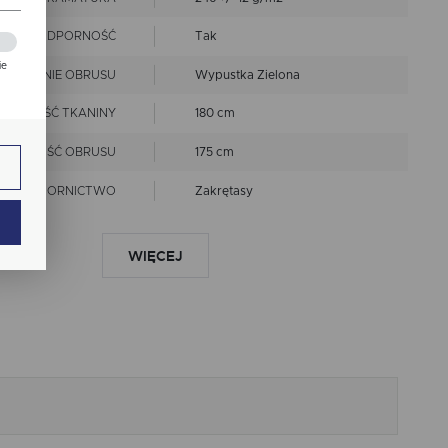
PLAMOODPORNOŚĆ
Tak
ie
OŃCZENIE OBRUSU
Wypustka Zielona
zej
ZEROKOŚĆ TKANINY
180 cm
ie.
ZEROKOŚĆ OBRUSU
175 cm
WZORNICTWO
Zakrętasy
LINIA
Premium
ają
WIĘCEJ
prać w 40 st.C
nie chlorować
EPIS KONSERWACJI
prasować w niskiej
temperaturze
nie czyścić chemicznie
Wymiary produktów
wykonanych z tkanin objęte
ch.
RANCJA ROZMIARU
są tolerancją w granicach +/-
2 cm