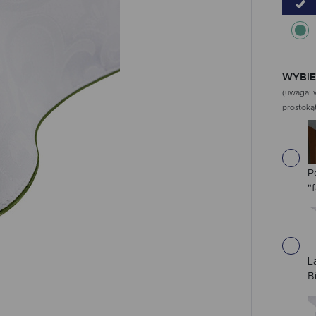
WYBIE
(uwaga: w
prostokąt
P
"f
L
B