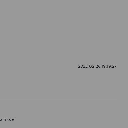
ANT WYKOŃCZENIA
Wypustka Zielona
2022-02-26 19:19:27
 pomoże!