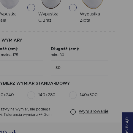
ypustka
Wypustka
Wypustka
iała
C.Brąz
Złota
 WYMIARY
ość (cm):
Długość (cm):
, maks.. 175
min.. 30
YBIERZ WYMIAR STANDARDOWY
40x240
140x280
140x300
 szyty na wymiar, nie podlega
Wymiarowanie
i.
Tolerancja wymiaru +/- 2cm
ZGŁOŚ BŁĄD