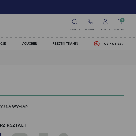
0
SZUKAJ
KONTAKT
KONTO
KOSZYK
CJE
VOUCHER
RESZTKI TKANIN
WYPRZEDAŻ
YJ NA WYMIAR
RZ KSZTAŁT