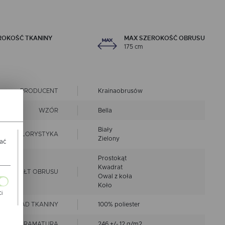
ROKOŚĆ TKANINY
MAX SZEROKOŚĆ OBRUSU
175 cm
PRODUCENT
Krainaobrusów
WZÓR
Bella
Biały
KOLORYSTYKA
Zielony
wać
Prostokąt
Kwadrat
KSZTAŁT OBRUSU
Owal z koła
Koło
Ci
SKŁAD TKANINY
100% poliester
ch
GRAMATURA
246 +/- 12 g/m2