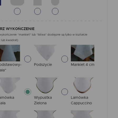
RZ WYKOŃCZENIE
ykończenie “mankiet” lub “listwa” dostępne są tylko w kształcie
 lub kwadrat)
odstawowy-
Podszycie
Mankiet 4 cm
ala"
amówka
Wypustka
Lamówka
iała
Zielona
Cappuccino