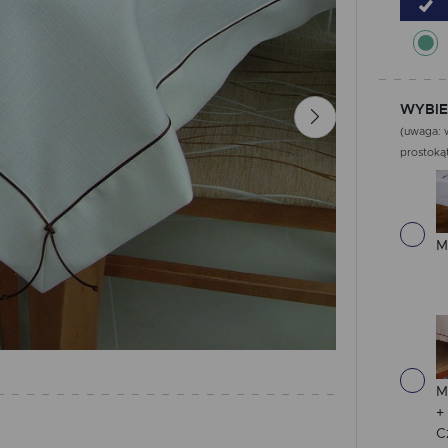
WYBIE
(uwaga: w
prostokąt
M
M
+
C