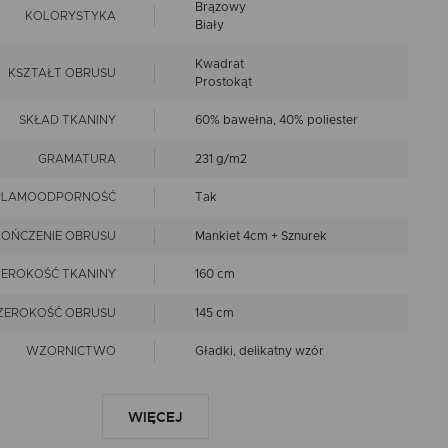
Brązowy
KOLORYSTYKA
Biały
Kwadrat
KSZTAŁT OBRUSU
Prostokąt
SKŁAD TKANINY
60% bawełna, 40% poliester
GRAMATURA
231 g/m2
PLAMOODPORNOŚĆ
Tak
OŃCZENIE OBRUSU
Mankiet 4cm + Sznurek
ZEROKOŚĆ TKANINY
160 cm
ZEROKOŚĆ OBRUSU
145 cm
WZORNICTWO
Gładki, delikatny wzór
LINIA
Premium
WIĘCEJ
prasować w niskiej
temperaturze