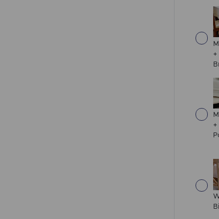
M
+
B
M
+
P
W
B