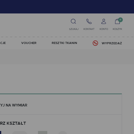
0
SZUKAJ
KONTAKT
KONTO
KOSZYK
CJE
VOUCHER
RESZTKI TKANIN
WYPRZEDAŻ
YJ NA WYMIAR
RZ KSZTAŁT