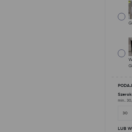
G
W
G
PODAJ
Szerok
min.. 30
LUB W