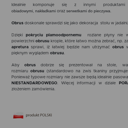
Idealnie komponuje się z innymi produktam
obiadowymi
,
nakładkami
serwetkami do pieczywa
.
oraz
Obrus
doskonale sprawdzi się jako dekoracja stołu w jadalni
Dzięki
pokryciu plamoodpornemu
rozlane płyny nie wn
powierzchni
obrusu
krople, które łatwo można zebrać, np. z
apretura
sprawi, iż łatwiej będzie nam utrzymać
obrus
w
pięknym wyglądem
obrusu
.
Aby
obrus
dobrze się prezentował na stole, wa
rozmiaru
obrusu
(standardowo na zwis tkaniny przyjmuje
Ponieważ typowe rozmiary nie zawsze będą idealnie pasowa
NIESTANDARDOWEGO
. Więcej informacji w dziale
POR
złożeniem zamówienia.