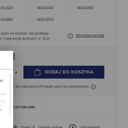
40x220
140x240
140x260
40x280
140x300
 szyty na wymiar, nie podlega
Wymiarowanie
i.
Tolerancja wymiaru +/- 2cm
24
zł
DODAJ
DO KOSZYKA
wać
łka: 4-7 dni roboczych (Produkt szyty na zamówienie)
AMÓW TELEFONICZNIE
Ci
ch
Opini: 5
Dodaj opinie
Udostępnij