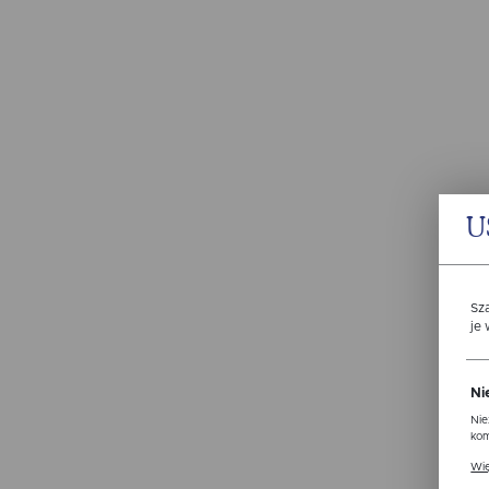
U
Sz
je
Ni
Nie
kom
Pli
Wię
ust