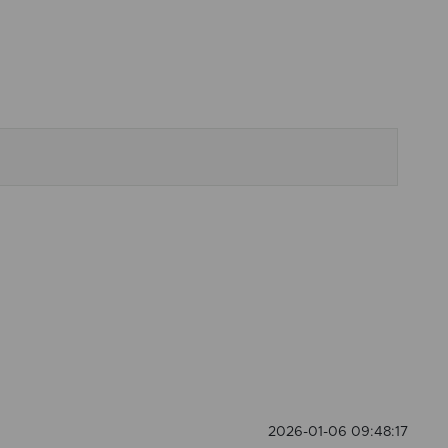
EPIS KONSERWACJI
prać w 40 st.C
nie chlorować
nie czyścić chemicznie
Wymiary produktów
wykonanych z tkanin objęte
RANCJA ROZMIARU
są tolerancją w granicach +/-
2 cm
ANT WYKOŃCZENIA
Mankiet 4 cm + Sznurek Brąz
2026-01-06 09:48:17