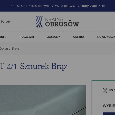
Zapisz się już dziś, otrzymasz 7% na pierwsze zakupy.
Zapisz się
Porady
ŻNIKI
POSZEWKI
ZASŁONY
GASTRO
NOWE KOLEK
Obrusy Białe
T 4/1 Sznurek Brąz
USZ
WYBIE