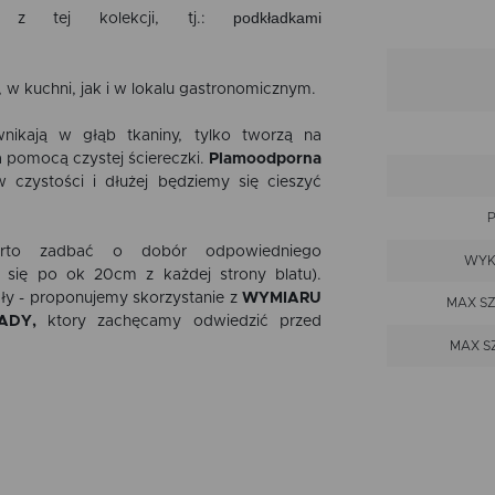
podkładkami
i z tej kolekcji, tj.:
, w kuchni, jak i w lokalu gastronomicznym.
ikają w głąb tkaniny, tylko tworzą na
a pomocą czystej ściereczki.
Plamoodporna
 czystości i dłużej będziemy się cieszyć
rto zadbać o dobór odpowiedniego
WYK
 się po ok 20cm z każdej strony blatu).
ły - proponujemy skorzystanie z
WYMIARU
MAX S
ADY,
ktory zachęcamy odwiedzić przed
MAX S