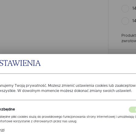
1
1
Produkt
zwrotow
49.
STAWIENIA
anujemy Twoją prywatność. Możesz zmienić ustawienia cookies lub zaakcepto
 wszystkie. W dowolnym momencie możesz dokonać zmiany swoich ustawień.
Wysy
ezbędne
Z
zbędne pliki cookies służą do prawidłowego funkcjonowania strony internetowej i umożliwiają 
fortowe korzystanie z oferowanych przez nas usług.
ki cookies odpowiadają na podejmowane przez Ciebie działania w celu m.in. dostosowania Twoi
cej
awień preferencji prywatności, logowania czy wypełniania formularzy. Dzięki plikom cookies