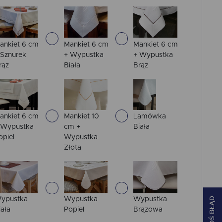
ankiet 6 cm
Mankiet 6 cm
Mankiet 6 cm
 Sznurek
+ Wypustka
+ Wypustka
rąz
Biała
Brąz
ankiet 6 cm
Mankiet 10
Lamówka
 Wypustka
cm +
Biała
opiel
Wypustka
Złota
ZGŁOŚ BŁĄD
ypustka
Wypustka
Wypustka
iała
Popiel
Brązowa