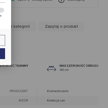
ie
zej
Inne z kategorii
Zapytaj o produkt
ie.
ają
ZEROKOŚĆ TKANINY
MAX SZEROKOŚĆ OBRUSU
145 cm
PRODUCENT
Krainaobrusów
ch.
WZÓR
Kolekcja Len