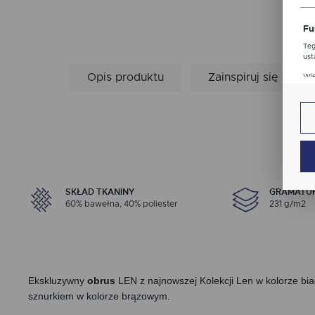
str
Fu
Teg
ust
Dzi
Opis produktu
Zainspiruj się
Wię
str
fun
An
Ana
Coo
Wię
int
nam
uży
SKŁAD TKANINY
GRAMATU
zgo
Re
60% bawełna, 40% poliester
231 g/m2
Dzi
str
Pro
Wię
Two
pro
par
Ekskluzywny
obrus
LEN z najnowszej Kolekcji Len w kolorze b
pre
sznurkiem w kolorze brązowym.