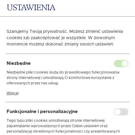
USTAWIENIA
0
KOSZYK
Strona główna
OBRUSY
BOŻE NARODZENIE
Obrusy Białe
Szanujemy Twoją prywatność. Możesz zmienić ustawienia
cookies lub zaakceptować je wszystkie. W dowolnym
momencie możesz dokonać zmiany swoich ustawień.
Obrus Len Biały Elegance
Niezbędne
MT 6/1 Sznurek Brąz
Niezbędne pliki cookies służą do prawidłowego funkcjonowania
strony internetowej i umożliwiają Ci komfortowe korzystanie z
oferowanych przez nas usług.
Pliki cookies odpowiadają na podejmowane przez Ciebie działania w
Więcej
celu m.in. dostosowania Twoich ustawień preferencji prywatności,
logowania czy wypełniania formularzy. Dzięki plikom cookies strona,
z której korzystasz, może działać bez zakłóceń.
Funkcjonalne i personalizacyjne
Tego typu pliki cookies umożliwiają stronie internetowej
zapamiętanie wprowadzonych przez Ciebie ustawień oraz
personalizację określonych funkcjonalności czy prezentowanych